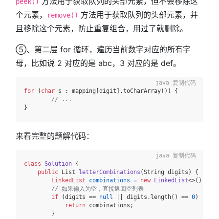
方法用于获取队列的头部元素，但不会移除这
peek()
个元素，
方法用于获取队列的头部元素，并
remove()
且移除这个元素，防止重复组合，用过了就删除。
⑤、第二层 for 循环，遍历当前数字对应的所有字
母，比如说 2 对应的是 abc，3 对应的是 def。
复制代码
for
 (
char
 s : mapping[digit].toCharArray()) {

// ...
来看完整的题解代码：
复制代码
class
Solution
 {

public
 List 
letterCombinations
(String digits)
 {

LinkedList
combinations
=
new
LinkedList
<>();

// 如果输入为空，直接返回空列表
if
 (digits == 
null
 || digits.length() == 
0
) {

return
 combinations;

        }
