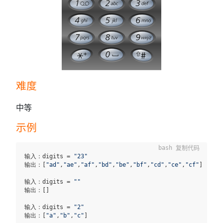
难度
中等
示例
复制代码
输入：digits = 
"23"
输出：[
"ad"
,
"ae"
,
"af"
,
"bd"
,
"be"
,
"bf"
,
"cd"
,
"ce"
,
"cf"
]

输入：digits = 
""
输出：[]

输入：digits = 
"2"
输出：[
"a"
,
"b"
,
"c"