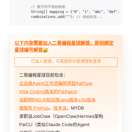
// 数字到字母的映射
        String[] mapping = {
"0"
, 
"1"
, 
"abc"
, 
"def"
, 
"ghi"
        combinations.add(
""
); 
// 初始添加...
以下内容需要加入二哥编程星球解锁，即刻绑定
星球编号解锁🔐
已加入星球，可直接知识星球授权登录
二哥编程星球目前包含：
企业级Agent工作流编排项目PaiFlow
Vibe Coding版本的PaiAgent
派聪明RAG AI知识库Java版本+Go版本
微服务 PmHub
、
技术派
、MYDB
求职派JobClaw（OpenClaw/Hermes架构
PaiCLI（类似Claude Code的Agent