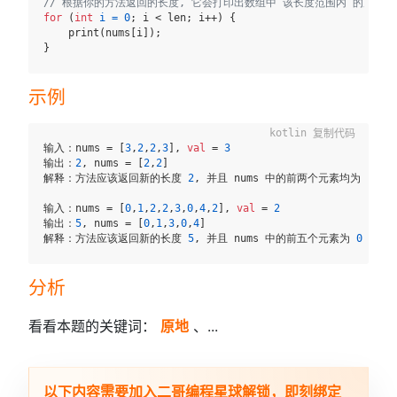
// 根据你的方法返回的长度, 它会打印出数组中 该长度范围内 的所有元
for
 (
int
i
=
0
; i < len; i++) {

    print(nums[i]);

示例
复制代码
输入：nums = [
3
,
2
,
2
,
3
], 
val
 = 
3
输出：
2
, nums = [
2
,
2
]

解释：方法应该返回新的长度 
2
, 并且 nums 中的前两个元素均为 
2
。例
输入：nums = [
0
,
1
,
2
,
2
,
3
,
0
,
4
,
2
], 
val
 = 
2
输出：
5
, nums = [
0
,
1
,
3
,
0
,
4
]

解释：方法应该返回新的长度 
5
, 并且 nums 中的前五个元素为 
0
, 
1
, 
分析
看看本题的关键词：
原地
、...
以下内容需要加入二哥编程星球解锁，即刻绑定