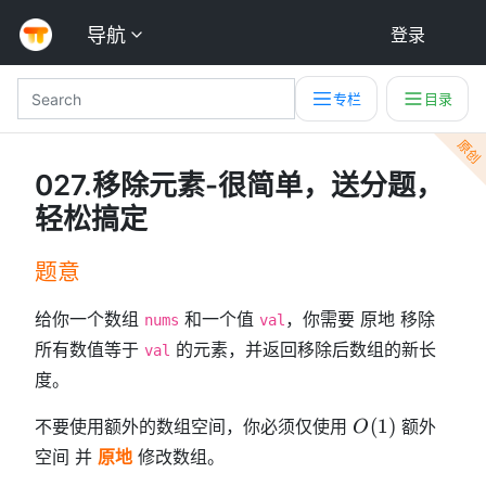
导航
登录
专栏
目录
原创
027.移除元素-很简单，送分题，
轻松搞定
题意
给你一个数组
和一个值
，你需要 原地 移除
nums
val
所有数值等于
的元素，并返回移除后数组的新长
val
度。
O
(
1
)
不要使用额外的数组空间，你必须仅使用
额外
O
(
空间 并
原地
修改数组。
1