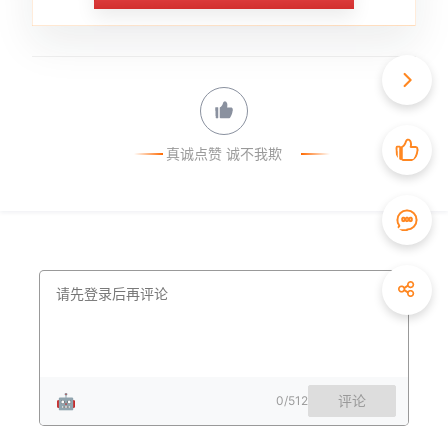
真诚点赞 诚不我欺
🤖
评论
0
/512