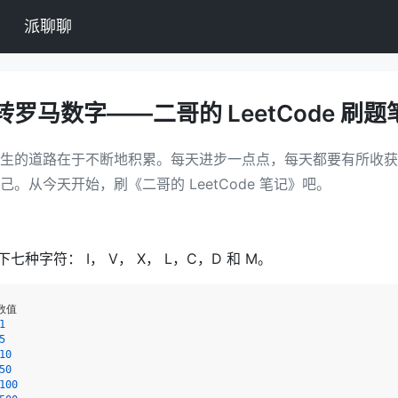
派聊聊
数转罗马数字——二哥的 LeetCode 刷题
生的道路在于不断地积累。每天进步一点点，每天都要有所收获
己。从今天开始，刷《二哥的 LeetCode 笔记》吧。
种字符： I， V， X， L，C，D 和 M。
1
5
10
50
100