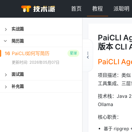
首页
教程
派聪明
实战篇
PaiCLI
简历篇
版本 CLI 
16
PaiCLI如何写简历
星球
PaiCLI A
更新时间: 2026年05月07日
面试篇
项目描述：类似 Cl
工具集成、三层
补充篇
技术栈：Java 21、
Ollama
核心职责：
基于 ripgre