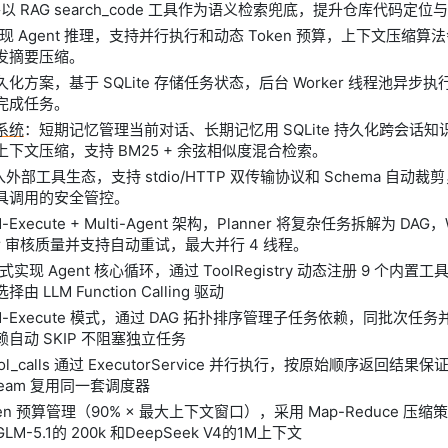
并以 RAG search_code 工具作为语义检索兜底，提升仓库代码定
 实现 Agent 推理，支持并行执行和动态 Token 预算，上下文压缩算法
发摘要压缩。
化方案，基于 SQLite 存储任务状态，后台 Worker 线程池异步
完成任务。
系统
：短期记忆管理当前对话、长期记忆用 SQLite 持久化跨会话知识、
下文压缩，支持 BM25 + 余弦相似度混合检索。
入外部工具生态，支持 stdio/HTTP 双传输协议和 Schema 自动裁剪
具调用的安全管控。
d-Execute + Multi-Agent 架构，Planner 将复杂任务拆解为 DAG
wer 审核质量并支持自动重试，最大并行 4 线程。
模式实现 Agent 核心循环，通过 ToolRegistry 动态注册 9 个内置工具 
 LLM Function Calling 驱动
and-Execute 模式，通过 DAG 拓扑排序管理子任务依赖，同批次
自动 SKIP 不阻塞独立任务
l_calls 通过 ExecutorService 并行执行，按原始顺序返回结果保
n/Team 复用同一套调度器
en 预算管理（90% × 最大上下文窗口），采用 Map-Reduce 压
-5.1的 200k 和DeepSeek V4的1M上下文